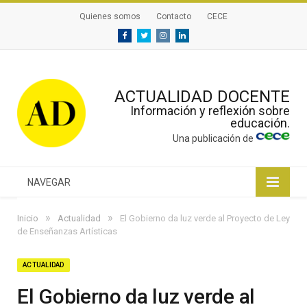
Quienes somos
Contacto
CECE
Facebook
Twitter
Instagram
Linkedin
ACTUALIDAD DOCENTE
Información y reflexión sobre
educación.
Una publicación de
NAVEGAR
»
»
Inicio
Actualidad
El Gobierno da luz verde al Proyecto de Ley
de Enseñanzas Artísticas
ACTUALIDAD
El Gobierno da luz verde al