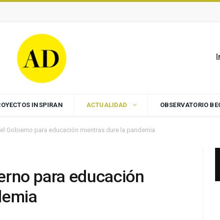
I
ROYECTOS INSPIRAN
ACTUALIDAD
OBSERVATORIO B
 del Gobierno para educación mientras dure la pandemia
bierno para educación
demia