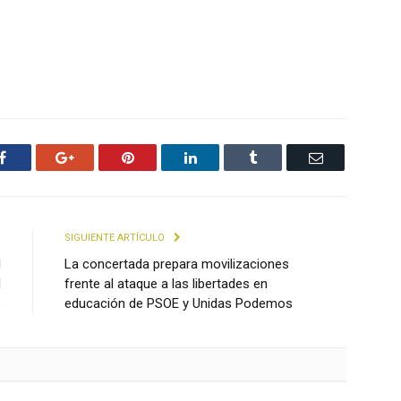
Facebook
Google+
Pinterest
LinkedIn
Tumblr
Email
R
SIGUIENTE ARTÍCULO
l
La concertada prepara movilizaciones
l
frente al ataque a las libertades en
o
educación de PSOE y Unidas Podemos