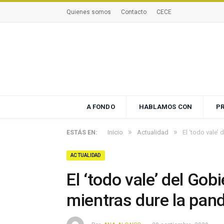
Quienes somos
Contacto
CECE
A FONDO
HABLAMOS CON
P
»
»
Inicio
Actualidad
El ‘todo vale’
ESTÁS EN:
ACTUALIDAD
El ‘todo vale’ del Go
mientras dure la pan