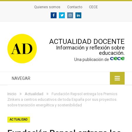
Quienes somos
Contacto
CECE
Facebook
Twitter
Instagram
Linkedin
ACTUALIDAD DOCENTE
Información y reflexión sobre
educación.
Una publicación de
NAVEGAR
»
»
Inicio
Actualidad
Fundación Repsol entrega los Premios
Zinkers a centros educativos de toda España por sus proyectos
sobre transición energética y sostenibilidad
ACTUALIDAD