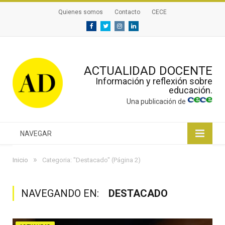
Quienes somos
Contacto
CECE
Facebook
Twitter
Instagram
Linkedin
ACTUALIDAD DOCENTE
Información y reflexión sobre
educación.
Una publicación de
NAVEGAR
»
Inicio
Categoria: "Destacado"
(Página 2)
NAVEGANDO EN:
DESTACADO