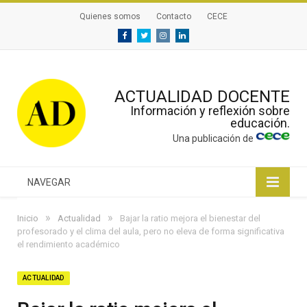
Quienes somos
Contacto
CECE
Facebook
Twitter
Instagram
Linkedin
ACTUALIDAD DOCENTE
Información y reflexión sobre
educación.
Una publicación de
NAVEGAR
»
»
Inicio
Actualidad
Bajar la ratio mejora el bienestar del
profesorado y el clima del aula, pero no eleva de forma significativa
el rendimiento académico
ACTUALIDAD