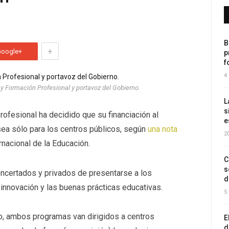
B
+
Google+
p
f
4
 y Formación Profesional y portavoz del Gobierno.
L
s
rofesional ha decidido que su financiación al
e
ea sólo para los centros públicos, según
una nota
2
rnacional de la Educación.
C
s
oncertados y privados de presentarse a los
d
innovación y las buenas prácticas educativas.
5
io, ambos programas van dirigidos a centros
E
d