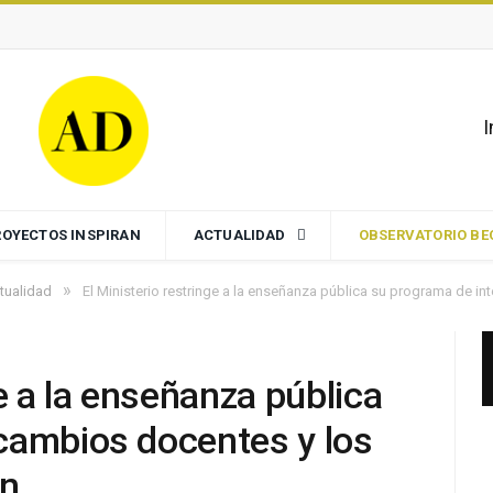
I
ROYECTOS INSPIRAN
ACTUALIDAD
OBSERVATORIO B
»
tualidad
El Ministerio restringe a la enseñanza pública su programa de i
ge a la enseñanza pública
cambios docentes y los
ón