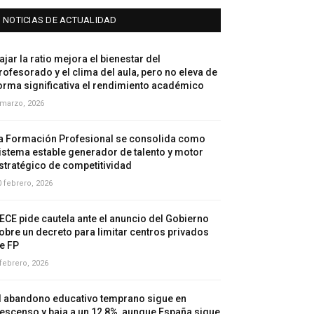
NOTICIAS DE ACTUALIDAD
ajar la ratio mejora el bienestar del
rofesorado y el clima del aula, pero no eleva de
orma significativa el rendimiento académico
 marzo, 2026
a Formación Profesional se consolida como
istema estable generador de talento y motor
stratégico de competitividad
0 febrero, 2026
ECE pide cautela ante el anuncio del Gobierno
obre un decreto para limitar centros privados
e FP
 febrero, 2026
l abandono educativo temprano sigue en
escenso y baja a un 12,8%, aunque España sigue