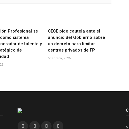
ión Profesional se
CECE pide cautela ante el
 como sistema
anuncio del Gobierno sobre
nerador de talento y
un decreto para limitar
ratégico de
centros privados de FP
vidad
5 febrero, 2026
026
C
Facebook
Twitter
Instagram
Linkedin
N