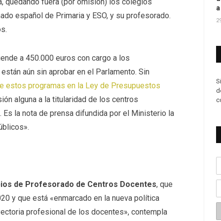
ia, quedando fuera (por omisión) los colegios
a
nado español de Primaria y ESO, y su profesorado.
2
s.
ende a 450.000 euros con cargo a los
están aún sin aprobar en el Parlamento. Sin
S
 de estos programas en la Ley de Presupuestos
d
ón alguna a la titularidad de los centros
c
 Es la nota de prensa difundida por el Ministerio la
úblicos».
bios de Profesorado de Centros Docentes
, que
20 y que está «enmarcado en la nueva política
ayectoria profesional de los docentes», contempla