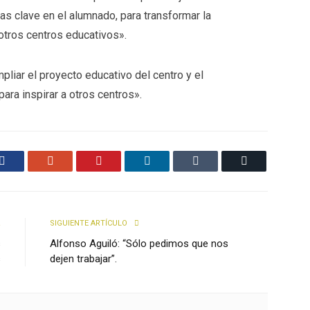
as clave en el alumnado, para transformar la
 otros centros educativos».
pliar el proyecto educativo del centro y el
para inspirar a otros centros».
Facebook
Google+
Pinterest
LinkedIn
Tumblr
Email
R
SIGUIENTE ARTÍCULO
s
Alfonso Aguiló: “Sólo pedimos que nos
s
dejen trabajar”.