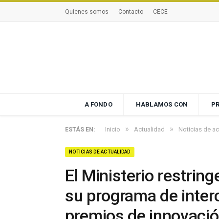
Quienes somos
Contacto
CECE
A FONDO
HABLAMOS CON
P
»
»
Inicio
Actualidad
Noticias de ac
ESTÁS EN:
NOTICIAS DE ACTUALIDAD
El Ministerio restrin
su programa de inter
premios de innovaci