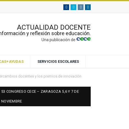
Facebook
Twitter
Instagram
Linkedin
ACTUALIDAD DOCENTE
nformación y reflexión sobre educación.
Una publicación de
ECAS+AYUDAS
SERVICIOS ESCOLARES
ntercambios docentes y los premios de innovación
53 CONGRESO CECE – ZARAGOZA 5,6 Y 7 DE
NOVIEMBRE