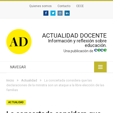
Quienes somos
Contacto
CECE
Facebook
Twitter
Instagram
Linkedin
ACTUALIDAD DOCENTE
Información y reflexión sobre
educación.
Una publicación de
NAVEGAR
»
»
Inicio
Actualidad
La concertada considera que las
declaraciones de la ministra son un ataque a la libre elección de las
familias
ACTUALIDAD