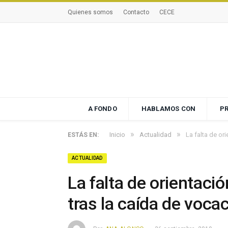
Quienes somos
Contacto
CECE
A FONDO
HABLAMOS CON
P
»
»
Inicio
Actualidad
La falta de or
ESTÁS EN:
ACTUALIDAD
La falta de orientació
tras la caída de voc