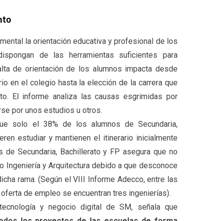
nto
mental la orientación educativa y profesional de los
dispongan de las herramientas suficientes para
falta de orientación de los alumnos impacta desde
rio en el colegio hasta la elección de la carrera que
rato. El informe analiza las causas esgrimidas por
rse por unos estudios u otros.
que solo el 38% de los alumnos de Secundaria,
eren estudiar y mantienen el itinerario inicialmente
 de Secundaria, Bachillerato y FP asegura que no
Ingeniería y Arquitectura debido a que desconoce
icha rama. (Según el VIII Informe Adecco, entre las
oferta de empleo se encuentran tres ingenierías).
e tecnología y negocio digital de SM, señala que
odos los proyectos de las escuelas de forma