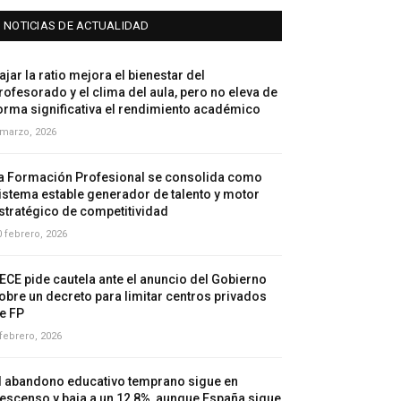
NOTICIAS DE ACTUALIDAD
ajar la ratio mejora el bienestar del
rofesorado y el clima del aula, pero no eleva de
orma significativa el rendimiento académico
 marzo, 2026
a Formación Profesional se consolida como
istema estable generador de talento y motor
stratégico de competitividad
0 febrero, 2026
ECE pide cautela ante el anuncio del Gobierno
obre un decreto para limitar centros privados
e FP
 febrero, 2026
l abandono educativo temprano sigue en
escenso y baja a un 12,8%, aunque España sigue