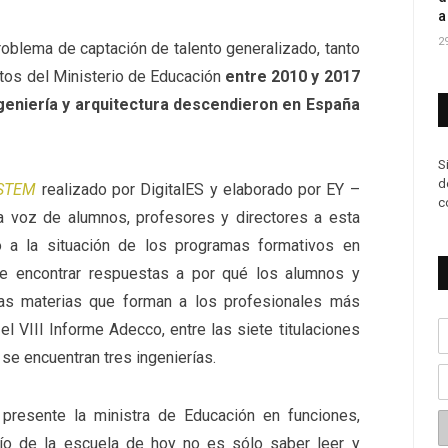
a
2
problema de captación de talento generalizado, tanto
tos del Ministerio de Educación
entre 2010 y 2017
ngeniería y arquitectura descendieron en España
S
d
 STEM
realizado por DigitalES y elaborado por EY –
c
la voz de alumnos, profesores y directores a esta
to a la situación de los programas formativos en
 de encontrar respuestas a por qué los alumnos y
las materias que forman a los profesionales más
l VIII Informe Adecco, entre las siete titulaciones
e encuentran tres ingenierías.
 presente la ministra de Educación en funciones,
fío de la escuela de hoy no es sólo saber leer y