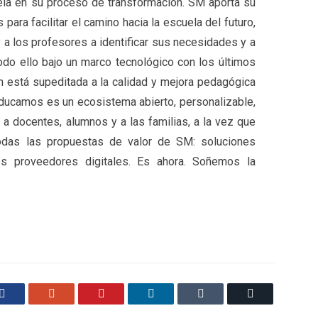
la en su proceso de transformación. SM aporta su
ara facilitar el camino hacia la escuela del futuro,
y a los profesores a identificar sus necesidades y a
odo ello bajo un marco tecnológico con los últimos
ón está supeditada a la calidad y mejora pedagógica
 Educamos es un ecosistema abierto, personalizable,
r a docentes, alumnos y a las familias, a la vez que
todas las propuestas de valor de SM: soluciones
ros proveedores digitales. Es ahora. Soñemos la
Facebook
Google+
Pinterest
LinkedIn
Tumblr
Email