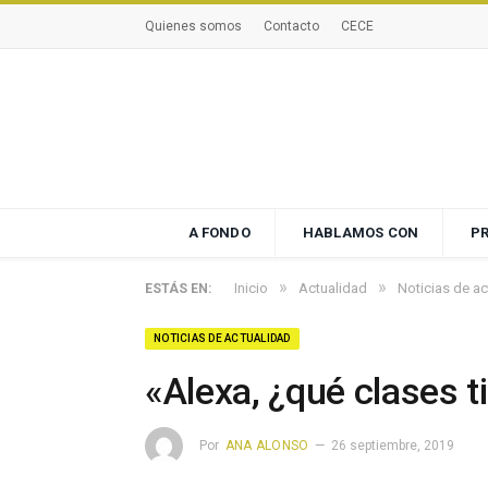
Quienes somos
Contacto
CECE
A FONDO
HABLAMOS CON
P
»
»
Inicio
Actualidad
Noticias de ac
ESTÁS EN:
NOTICIAS DE ACTUALIDAD
«Alexa, ¿qué clases t
Por
ANA ALONSO
26 septiembre, 2019