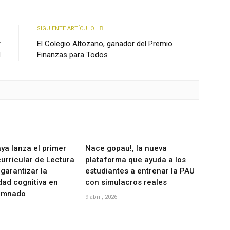
R
SIGUIENTE ARTÍCULO
r
El Colegio Altozano, ganador del Premio
M
Finanzas para Todos
ya lanza el primer
Nace gopau!, la nueva
urricular de Lectura
plataforma que ayuda a los
 garantizar la
estudiantes a entrenar la PAU
dad cognitiva en
con simulacros reales
lumnado
9 abril, 2026