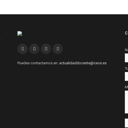
C
Facebook
Twitter
Instagram
Linkedin
N
Puedes contactarnos en:
actualidaddocente@cece.es
T
M