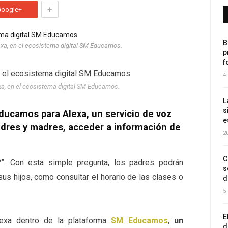
+
Google+
B
Alexa, en el ecosistema digital SM Educamos.
p
f
4
lexa, en el ecosistema digital SM Educamos.
L
s
Educamos para Alexa, un servicio de voz
e
adres y madres, acceder a información de
2
C
?”. Con esta simple pregunta, los padres podrán
s
sus hijos, como consultar el horario de las clases o
d
5
E
exa dentro de la plataforma
SM Educamos
,
un
d