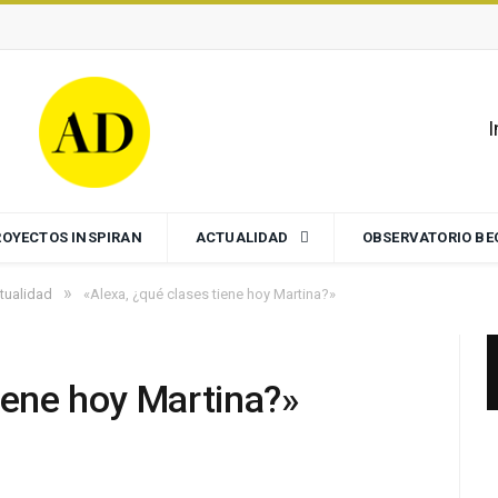
I
ROYECTOS INSPIRAN
ACTUALIDAD
OBSERVATORIO B
»
tualidad
«Alexa, ¿qué clases tiene hoy Martina?»
iene hoy Martina?»