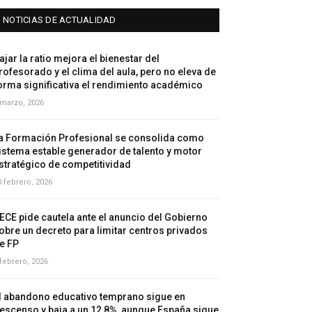
NOTICIAS DE ACTUALIDAD
ajar la ratio mejora el bienestar del
rofesorado y el clima del aula, pero no eleva de
orma significativa el rendimiento académico
 marzo, 2026
a Formación Profesional se consolida como
istema estable generador de talento y motor
stratégico de competitividad
0 febrero, 2026
ECE pide cautela ante el anuncio del Gobierno
obre un decreto para limitar centros privados
e FP
 febrero, 2026
l abandono educativo temprano sigue en
escenso y baja a un 12,8%, aunque España sigue