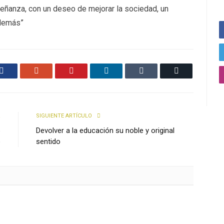
ñanza, con un deseo de mejorar la sociedad, un
 demás”
Facebook
Google+
Pinterest
LinkedIn
Tumblr
Email
R
SIGUIENTE ARTÍCULO
s
Devolver a la educación su noble y original
o
sentido