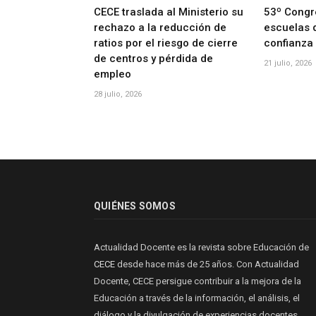
CECE traslada al Ministerio su
53º Congr
rechazo a la reducción de
escuelas 
ratios por el riesgo de cierre
confianza
de centros y pérdida de
21 julio, 2026
empleo
28 julio, 2026
QUIÉNES SOMOS
Actualidad Docente es la revista sobre Educación de
CECE
desde hace más de 25 años. Con Actualidad
Docente, CECE persigue contribuir a la mejora de la
Educación a través de la información, el análisis, el
diálogo y la divulgación de experiencias docentes