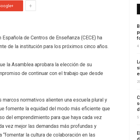
+
Google+
B
p
n Española de Centros de Enseñanza (CECE) ha
f
te de la institución para los próximos cinco años.
4
L
ue la Asamblea aprobara la elección de su
s
ompromiso de continuar con el trabajo que desde
e
2
C
os marcos normativos alienten una escuela plural y
s
 que fomente la equidad del modo más eficiente que
d
ulso del emprendimiento para que haya cada vez
5
da vez mejor las demandas más profundas y
E
 “fomentar la cultura de colaboración en las
d