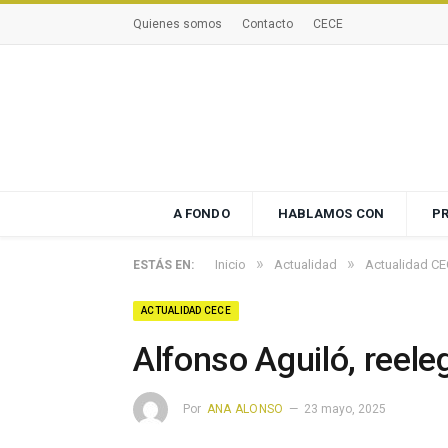
Quienes somos
Contacto
CECE
A FONDO
HABLAMOS CON
P
»
»
Inicio
Actualidad
Actualidad C
ESTÁS EN:
ACTUALIDAD CECE
Alfonso Aguiló, reel
Por
ANA ALONSO
23 mayo, 2025