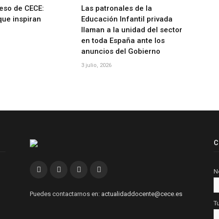
eso de CECE:
Las patronales de la
que inspiran
Educación Infantil privada
llaman a la unidad del sector
en toda España ante los
anuncios del Gobierno
3 julio, 2026
C
Facebook
Twitter
Instagram
Linkedin
N
Puedes contactarnos en:
actualidaddocente@cece.es
T