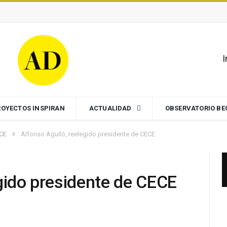
I
ROYECTOS INSPIRAN
ACTUALIDAD
OBSERVATORIO B
»
ECE
Alfonso Aguiló, reelegido presidente de CECE
egido presidente de CECE