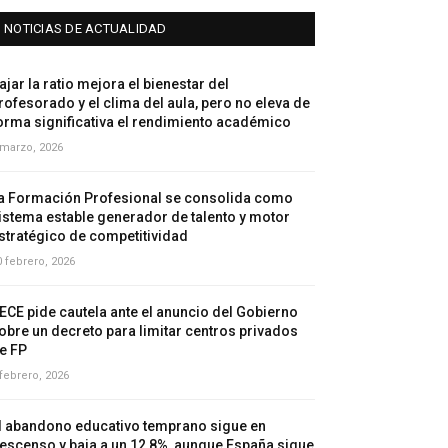
NOTICIAS DE ACTUALIDAD
ajar la ratio mejora el bienestar del
rofesorado y el clima del aula, pero no eleva de
orma significativa el rendimiento académico
 marzo, 2026
a Formación Profesional se consolida como
istema estable generador de talento y motor
stratégico de competitividad
0 febrero, 2026
ECE pide cautela ante el anuncio del Gobierno
obre un decreto para limitar centros privados
e FP
 febrero, 2026
l abandono educativo temprano sigue en
escenso y baja a un 12,8%, aunque España sigue