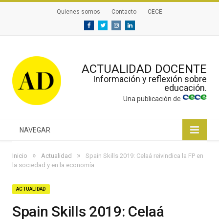
Quienes somos
Contacto
CECE
Facebook
Twitter
Instagram
Linkedin
ACTUALIDAD DOCENTE
Información y reflexión sobre
educación.
Una publicación de
NAVEGAR
»
»
Inicio
Actualidad
Spain Skills 2019: Celaá reivindica la FP en
la sociedad y en la economía
ACTUALIDAD
Spain Skills 2019: Celaá