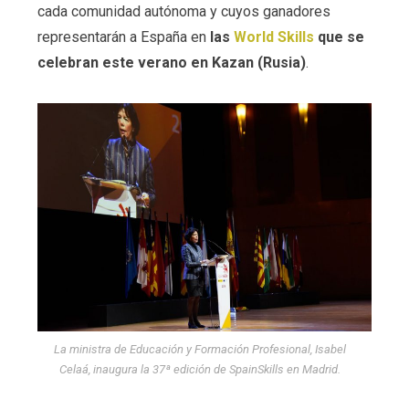
cada comunidad autónoma y cuyos ganadores
representarán a España en
las
World Skills
que se
celebran este verano en Kazan (Rusia)
.
La ministra de Educación y Formación Profesional, Isabel
Celaá, inaugura la 37ª edición de SpainSkills en Madrid.