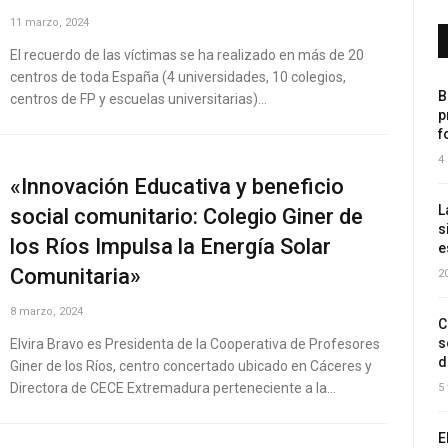
11 marzo, 2024
El recuerdo de las víctimas se ha realizado en más de 20
centros de toda España (4 universidades, 10 colegios,
B
centros de FP y escuelas universitarias)…
p
f
4
«Innovación Educativa y beneficio
L
social comunitario: Colegio Giner de
s
los Ríos Impulsa la Energía Solar
e
Comunitaria»
2
8 marzo, 2024
C
s
Elvira Bravo es Presidenta de la Cooperativa de Profesores
d
Giner de los Ríos, centro concertado ubicado en Cáceres y
Directora de CECE Extremadura perteneciente a la…
5
E