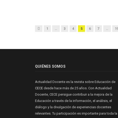
Anterior
1
…
3
4
5
6
7
…
1
QUIÉNES SOMOS
Actualidad Docente es la revista sobre Educación de
CECE
desde hace más de 25 años. Con Actualidad
Docente, CECE persigue contribuir a la mejora de la
Educación a través de la información, el análisis, el
diálogo y la divulgación de experiencias docentes
relevantes. Tu participación es importante para toda la