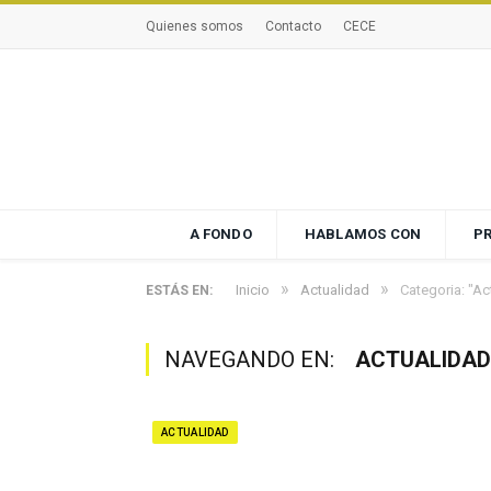
Quienes somos
Contacto
CECE
A FONDO
HABLAMOS CON
P
»
»
Inicio
Actualidad
Categoria: "A
ESTÁS EN:
NAVEGANDO EN:
ACTUALIDAD
ACTUALIDAD