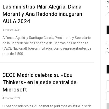
d
Las ministras Pilar Alegría, Diana
a
Morant y Ana Redondo inauguran
2
AULA 2024
6 marzo, 2024
Alfonso Aguiló y Santiago García, Presidente y Secretario
de la Confederación Española de Centros de Enseñanza
S
d
(CECE Nacional) fueron invitados como representantes de
c
mas de 1.500…
CECE Madrid celebra su «Edu
Thinkers» en la sede central de
Microsoft
4 marzo, 2024
El pasado miércoles 21 de marzo pudimos asistir a la sede