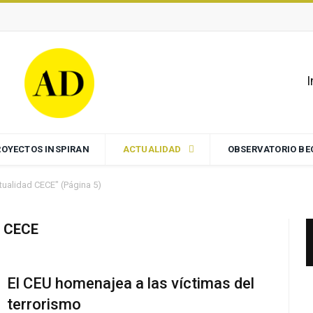
I
ROYECTOS INSPIRAN
ACTUALIDAD
OBSERVATORIO B
ctualidad CECE"
(Página 5)
 CECE
El CEU homenajea a las víctimas del
terrorismo