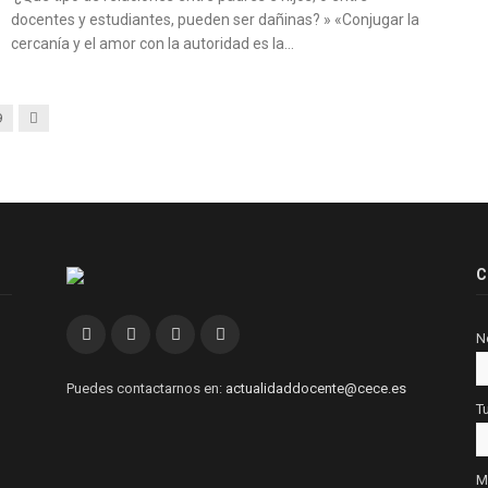
docentes y estudiantes, pueden ser dañinas? » «Conjugar la
cercanía y el amor con la autoridad es la…
Siguiente
9
C
Facebook
Twitter
Instagram
Linkedin
N
Puedes contactarnos en:
actualidaddocente@cece.es
T
M