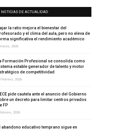
NOTICIAS DE ACTUALIDAD
ajar la ratio mejora el bienestar del
rofesorado y el clima del aula, pero no eleva de
orma significativa el rendimiento académico
 marzo, 2026
a Formación Profesional se consolida como
istema estable generador de talento y motor
stratégico de competitividad
0 febrero, 2026
ECE pide cautela ante el anuncio del Gobierno
obre un decreto para limitar centros privados
e FP
 febrero, 2026
l abandono educativo temprano sigue en