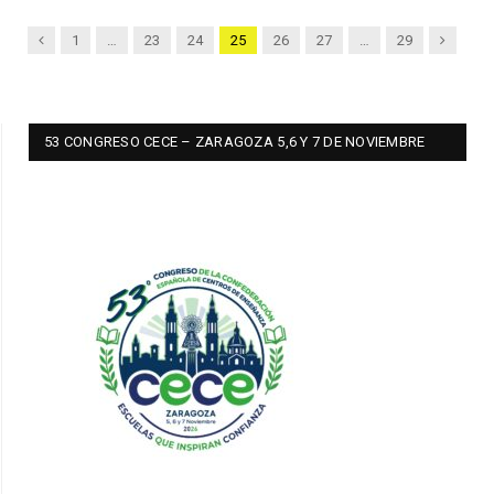
Anterior
Siguient
1
…
23
24
25
26
27
…
29
53 CONGRESO CECE – ZARAGOZA 5,6 Y 7 DE NOVIEMBRE