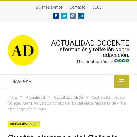
Quienes somos
Contacto
CECE
Facebook
Twitter
Instagram
Linkedin
ACTUALIDAD DOCENTE
Información y reflexión sobre
educación.
Una publicación de
NAVEGAR
»
»
»
Inicio
Actualidad
Actualidad CECE
Cuatro alumnos del
Colegio Arenales Carabanchel de 1º Bachillerato, finalistas de «The
Challenge» de la Caixa
ACTUALIDAD CECE