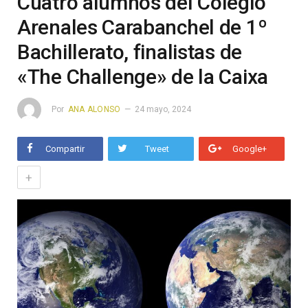
Cuatro alumnos del Colegio
Arenales Carabanchel de 1º
Bachillerato, finalistas de
«The Challenge» de la Caixa
Por
ANA ALONSO
24 mayo, 2024
Compartir
Tweet
Google+
+