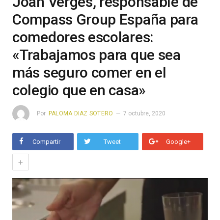
Joan Vergés, responsable de
Compass Group España para
comedores escolares:
«Trabajamos para que sea
más seguro comer en el
colegio que en casa»
Por
PALOMA DIAZ SOTERO
7 octubre, 2020
Compartir
Tweet
Google+
+