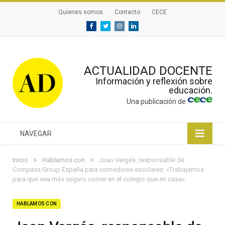
Quienes somos
Contacto
CECE
Facebook
Twitter
Instagram
Linkedin
ACTUALIDAD DOCENTE
Información y reflexión sobre
educación.
Una publicación de
NAVEGAR
»
»
Inicio
Hablamos con
Joan Vergés, responsable de
Compass Group España para comedores escolares: «Trabajamos
para que sea más seguro comer en el colegio que en casa»
HABLAMOS CON