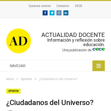
Quienes somos
Contacto
CECE
Facebook
Twitter
Instagram
Linkedin
ACTUALIDAD DOCENTE
Información y reflexión sobre
educación.
Una publicación de
NAVEGAR
»
»
Inicio
Opinión
¿Ciudadanos del Universo?
OPINIÓN
¿Ciudadanos del Universo?