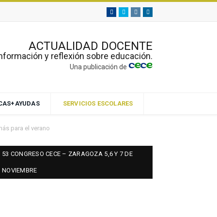
Facebook
Twitter
Instagram
Linkedin
ACTUALIDAD DOCENTE
nformación y reflexión sobre educación.
Una publicación de
ECAS+AYUDAS
SERVICIOS ESCOLARES
más para el verano
53 CONGRESO CECE – ZARAGOZA 5,6 Y 7 DE
NOVIEMBRE