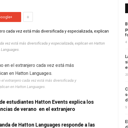
+
Google+
B
p
f
4
da vez está más diversificada y especializada, explican en Hatton
Languages.
L
s
e
2
el extranjero cada vez está más diversificada y
xplican en Hatton Languages.
C
s
d
de estudiantes Hatton Events explica los
5
ncias de verano en el extranjero
E
rlanda de Hatton Languages responde a las
d