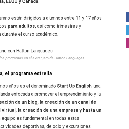
nda, EEUU y Canadá
.
erano están dirigidos a alumnos entre 11 y 17 años,
icos
para adultos,
así como trimestres y
n
durante el curso académico.
os programas en el extranjero de Hatton Languages.
 el programa estrella
ltimos años es el denominado
Start Up English
, una
Irlanda enfocada a promover el emprendimiento y la
reación de un blog, la creación de un canal de
d virtual, la creación de una empresa y hasta un
en equipo es fundamental en todas estas
actividades deportivas, de ocio y excursiones.