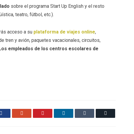
lado
sobre el programa Start Up English y el resto
ica, teatro, fútbol, etc.).
rás acceso a su
plataforma de viajes online
,
e tren y avión, paquetes vacacionales, circuitos,
Los empleados de los centros escolares de
Facebook
Google+
Pinterest
LinkedIn
Tumblr
Email