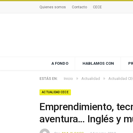
Quienes somos
Contacto
CECE
A FONDO
HABLAMOS CON
P
»
»
Inicio
Actualidad
Actualidad C
ESTÁS EN:
ACTUALIDAD CECE
Emprendimiento, tecno
aventura… Inglés y m