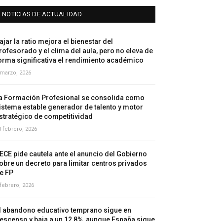
NOTICIAS DE ACTUALIDAD
ajar la ratio mejora el bienestar del
rofesorado y el clima del aula, pero no eleva de
orma significativa el rendimiento académico
 marzo, 2026
a Formación Profesional se consolida como
istema estable generador de talento y motor
stratégico de competitividad
0 febrero, 2026
ECE pide cautela ante el anuncio del Gobierno
obre un decreto para limitar centros privados
e FP
 febrero, 2026
l abandono educativo temprano sigue en
escenso y baja a un 12,8%, aunque España sigue