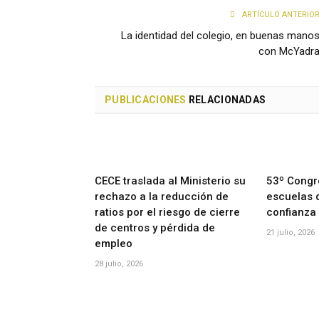
ARTÍCULO ANTERIO
La identidad del colegio, en buenas mano
con McYadr
PUBLICACIONES
RELACIONADAS
CECE traslada al Ministerio su
53º Congr
rechazo a la reducción de
escuelas 
ratios por el riesgo de cierre
confianza
de centros y pérdida de
21 julio, 2026
empleo
28 julio, 2026