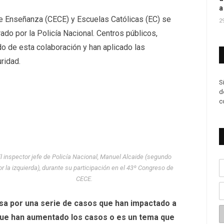
a
e Enseñanza (CECE) y Escuelas Católicas (EC) se
2
ado por la Policía Nacional. Centros públicos,
o de esta colaboración y han aplicado las
ridad.
S
d
c
l inspector jefe de Policía Nacional, Manuel Alcaide (segundo
or la izquierda), durante su participación en el 43º Congreso de
CECE.
esa por una serie de casos que han impactado a
 que han aumentado los casos o es un tema que