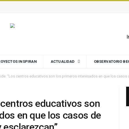
I
ROYECTOS INSPIRAN
ACTUALIDAD
OBSERVATORIO B
ide: “Los centros educativos son los primeros interesados en que los casos
 centros educativos son
ados en que los casos de
 esclarezcan”