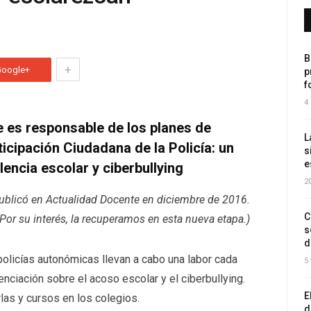
B
+
Google+
p
f
4
e es responsable de los planes de
L
icipación Ciudadana de la Policía: un
s
e
lencia escolar y ciberbullying
2
publicó en Actualidad Docente en diciembre de 2016.
C
Por su interés, la recuperamos en esta nueva etapa.)
s
d
s policías autonómicas llevan a cabo una labor cada
5
nciación sobre el acoso escolar y el ciberbullying.
E
las y cursos en los colegios.
d