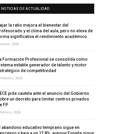
NOTICIAS DE ACTUALIDAD
ajar la ratio mejora el bienestar del
rofesorado y el clima del aula, pero no eleva de
orma significativa el rendimiento académico
 marzo, 2026
a Formación Profesional se consolida como
istema estable generador de talento y motor
stratégico de competitividad
0 febrero, 2026
ECE pide cautela ante el anuncio del Gobierno
obre un decreto para limitar centros privados
e FP
 febrero, 2026
l abandono educativo temprano sigue en
escenso y baja a un 12,8%, aunque España sigue