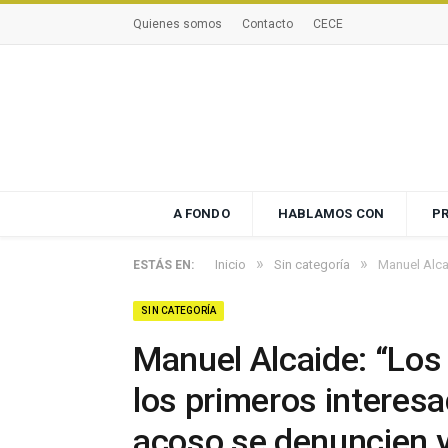
Quienes somos
Contacto
CECE
A FONDO
HABLAMOS CON
P
»
»
Inicio
Sin categoría
Manuel Alca
ESTÁS EN:
SIN CATEGORÍA
Manuel Alcaide: “Los
los primeros interes
acoso se denuncien y