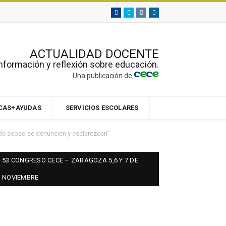
Facebook
Twitter
Instagram
Linkedin
ACTUALIDAD DOCENTE
nformación y reflexión sobre educación.
Una publicación de
ECAS+AYUDAS
SERVICIOS ESCOLARES
 de acoso se denuncien y esclarezcan”
53 CONGRESO CECE – ZARAGOZA 5,6 Y 7 DE
NOVIEMBRE