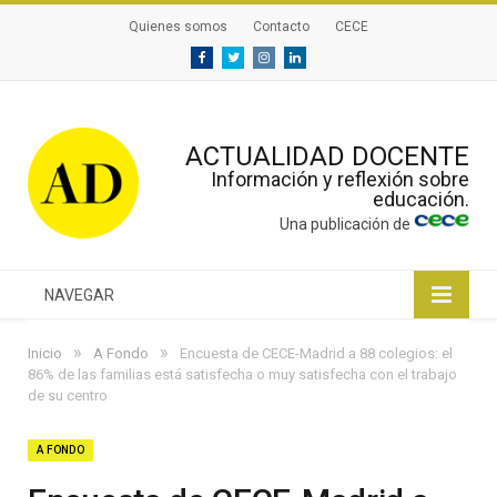
Quienes somos
Contacto
CECE
Facebook
Twitter
Instagram
Linkedin
ACTUALIDAD DOCENTE
Información y reflexión sobre
educación.
Una publicación de
NAVEGAR
»
»
Inicio
A Fondo
Encuesta de CECE-Madrid a 88 colegios: el
86% de las familias está satisfecha o muy satisfecha con el trabajo
de su centro
A FONDO