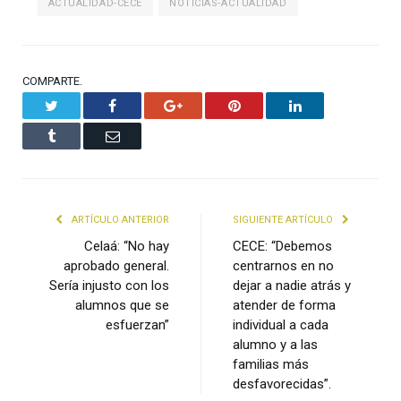
ACTUALIDAD-CECE
NOTICIAS-ACTUALIDAD
COMPARTE.
Twitter
Facebook
Google+
Pinterest
LinkedIn
Tumblr
Email
ARTÍCULO ANTERIOR
SIGUIENTE ARTÍCULO
Celaá: “No hay
CECE: “Debemos
aprobado general.
centrarnos en no
Sería injusto con los
dejar a nadie atrás y
alumnos que se
atender de forma
esfuerzan”
individual a cada
alumno y a las
familias más
desfavorecidas”.