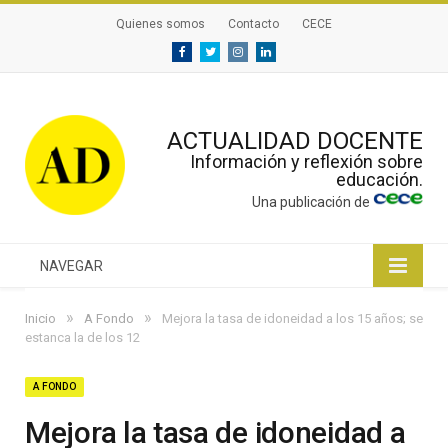
Quienes somos
Contacto
CECE
Facebook
Twitter
Instagram
Linkedin
ACTUALIDAD DOCENTE
Información y reflexión sobre
educación.
Una publicación de
NAVEGAR
»
»
Inicio
A Fondo
Mejora la tasa de idoneidad a los 15 años; se
estanca la de los 12
A FONDO
Mejora la tasa de idoneidad a