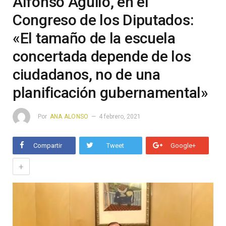
Alfonso Aguiló, en el
Congreso de los Diputados:
«El tamaño de la escuela
concertada depende de los
ciudadanos, no de una
planificación gubernamental»
Por
ANA ALONSO
4 febrero, 2021
Compartir
Tweet
Google+
+