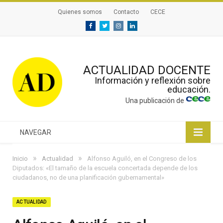
Quienes somos
Contacto
CECE
Facebook
Twitter
Instagram
Linkedin
ACTUALIDAD DOCENTE
Información y reflexión sobre
educación.
Una publicación de
NAVEGAR
»
»
Inicio
Actualidad
Alfonso Aguiló, en el Congreso de los
Diputados: «El tamaño de la escuela concertada depende de los
ciudadanos, no de una planificación gubernamental»
ACTUALIDAD