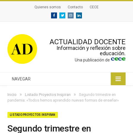
Quienes somos
Contacto
CECE
Facebook
Twitter
Instagram
Linkedin
ACTUALIDAD DOCENTE
Información y reflexión sobre
educación.
Una publicación de
NAVEGAR
»
»
Inicio
Listado Proyectos Inspiran
Segundo trimestre en
pandemia: «Todos hemos aprendido nuevas formas de enseñar»
LISTADO PROYECTOS INSPIRAN
Segundo trimestre en