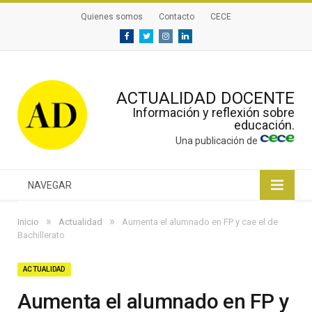
Quienes somos
Contacto
CECE
Facebook
Twitter
Instagram
Linkedin
ACTUALIDAD DOCENTE
Información y reflexión sobre
educación.
Una publicación de
NAVEGAR
»
»
Inicio
Actualidad
Aumenta el alumnado en FP y cae el de
Bachillerato
ACTUALIDAD
Aumenta el alumnado en FP y