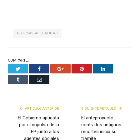
NOTICIAS-ACTUALIDAD
COMPARTE.
Twitter
Facebook
Google+
Pinterest
LinkedIn
Tumblr
Email
ARTÍCULO ANTERIOR
SIGUIENTE ARTÍCULO
El Gobierno apuesta
El anteproyecto
por el impulso de la
contra los antiguos
FP junto a los
recortes inicia su
agentes sociales
trámite