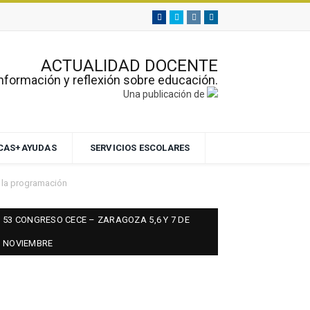
Facebook
Twitter
Instagram
Linkedin
ACTUALIDAD DOCENTE
nformación y reflexión sobre educación.
Una publicación de
ECAS+AYUDAS
SERVICIOS ESCOLARES
r la programación
53 CONGRESO CECE – ZARAGOZA 5,6 Y 7 DE
NOVIEMBRE