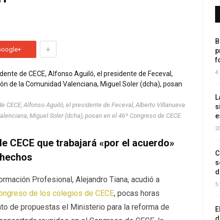
B
+
Google+
p
f
4
L
de CECE, Alfonso Aguiló, el presidente de Feceval, Alberto Villanueva
s
Valenciana, Miguel Soler (dcha), posan en el 46º Congreso de CECE.
e
2
de CECE que trabajará «por el acuerdo»
C
n hechos
s
d
ormación Profesional, Alejandro Tiana, acudió a
5
congreso de los colegios de CECE
, pocas horas
o de propuestas el Ministerio para la reforma de
E
d