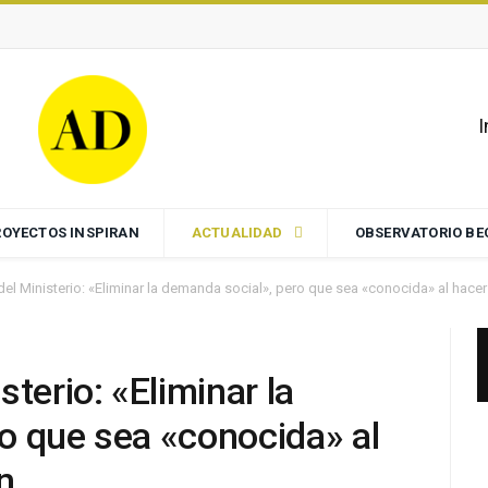
I
ROYECTOS INSPIRAN
ACTUALIDAD
OBSERVATORIO B
el Ministerio: «Eliminar la demanda social», pero que sea «conocida» al hace
terio: «Eliminar la
o que sea «conocida» al
n