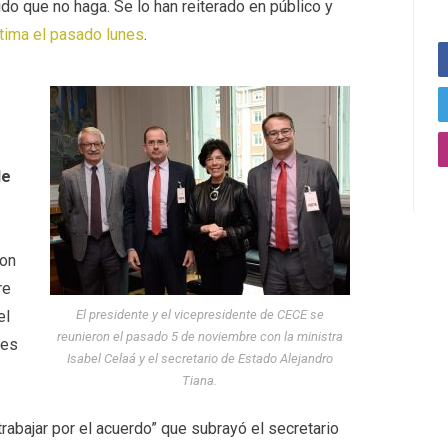
do que no haga. Se lo han reiterado en público y
ltima el pasado lunes
.
de
s
con
re
el
El presidente y el vicepresidente de CECE se
reunieron el pasado 5 de noviembre con la ministra
les
Isabel Celaá y el secretario de Estado Alejandro
Tiana.
rabajar por el acuerdo” que subrayó el secretario