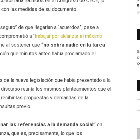
 concertada reunidos en el Congreso de CECE, lo
a
 con las medidas de su documento.
2
“seguro” de que llegarían a “acuerdos”, pese a
e comprometió a
“trabajar por alcanzar el máximo
rme al sostener que
“no sobra nadie en la tarea
S
mación que minutos antes había proclamado el
d
c
 de la nueva legislación que había presentado a la
 discurso reunía los mismos planteamientos que el
 recibir las propuestas y demandas de la
sultas previo.
inar las referencias a la demanda social”
en
anza, que es, precisamente, lo que los