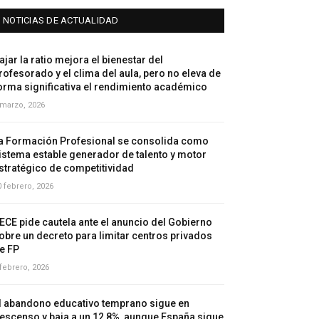
NOTICIAS DE ACTUALIDAD
ajar la ratio mejora el bienestar del
rofesorado y el clima del aula, pero no eleva de
orma significativa el rendimiento académico
 marzo, 2026
a Formación Profesional se consolida como
istema estable generador de talento y motor
stratégico de competitividad
0 febrero, 2026
ECE pide cautela ante el anuncio del Gobierno
obre un decreto para limitar centros privados
e FP
 febrero, 2026
l abandono educativo temprano sigue en
escenso y baja a un 12,8%, aunque España sigue