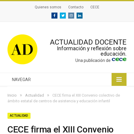
Quienes somos
Contacto
CECE
Facebook
Twitter
Instagram
Linkedin
ACTUALIDAD DOCENTE
Información y reflexión sobre
educación.
Una publicación de
NAVEGAR
»
»
Inicio
Actualidad
CECE firma el XIII Convenio colectivo de
ámbito estatal de centros de asistencia y educación infantil
ACTUALIDAD
CECE firma el XIII Convenio