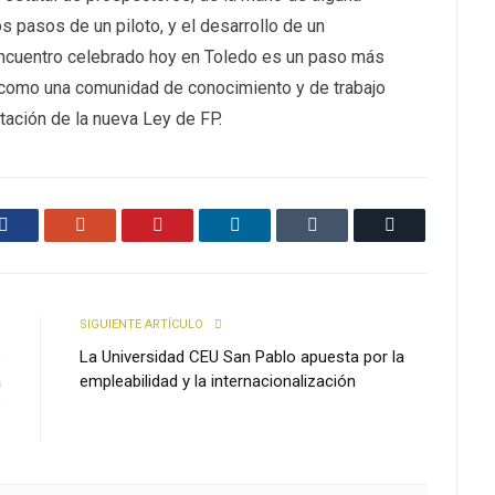
s pasos de un piloto, y el desarrollo de un
encuentro celebrado hoy en Toledo es un paso más
 como una comunidad de conocimiento y de trabajo
tación de la nueva Ley de FP.
Facebook
Google+
Pinterest
LinkedIn
Tumblr
Email
R
SIGUIENTE ARTÍCULO
e
La Universidad CEU San Pablo apuesta por la
a
empleabilidad y la internacionalización
e
a