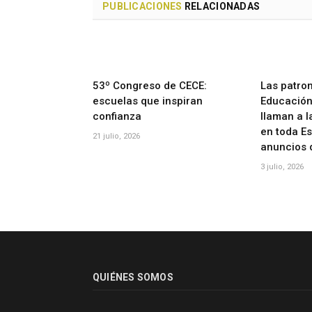
PUBLICACIONES
RELACIONADAS
53º Congreso de CECE:
Las patron
escuelas que inspiran
Educación 
confianza
llaman a l
en toda E
21 julio, 2026
anuncios 
3 julio, 2026
QUIÉNES SOMOS