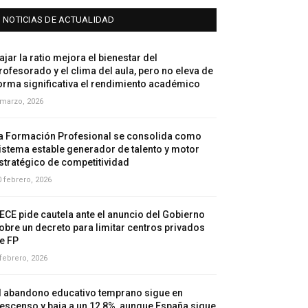
NOTICIAS DE ACTUALIDAD
ajar la ratio mejora el bienestar del
rofesorado y el clima del aula, pero no eleva de
orma significativa el rendimiento académico
 marzo, 2026
a Formación Profesional se consolida como
istema estable generador de talento y motor
stratégico de competitividad
0 febrero, 2026
ECE pide cautela ante el anuncio del Gobierno
obre un decreto para limitar centros privados
e FP
 febrero, 2026
l abandono educativo temprano sigue en
escenso y baja a un 12,8%, aunque España sigue