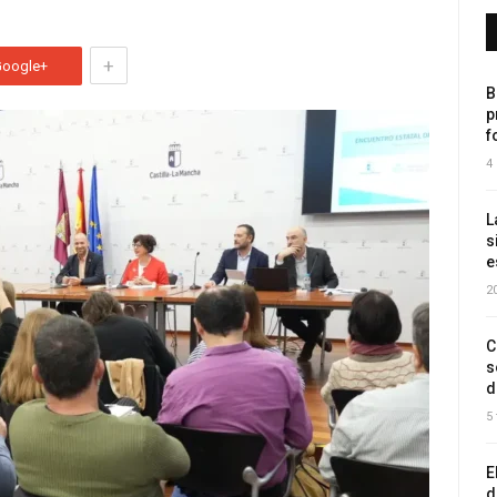
+
Google+
B
p
f
4
L
s
e
2
C
s
d
5
E
d