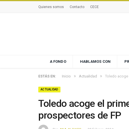
Quienes somos
Contacto
CECE
A FONDO
HABLAMOS CON
P
»
»
Inicio
Actualidad
Toledo acoge 
ESTÁS EN:
ACTUALIDAD
Toledo acoge el prim
prospectores de FP