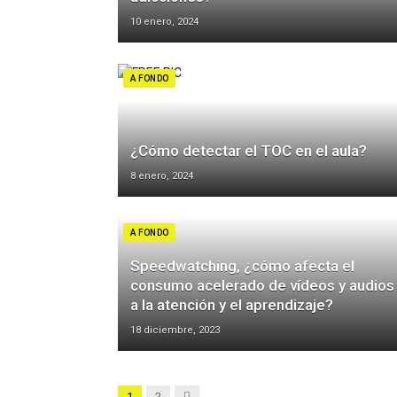
10 enero, 2024
A FONDO
¿Cómo detectar el TOC en el aula?
8 enero, 2024
A FONDO
Speedwatching, ¿cómo afecta el
consumo acelerado de vídeos y audios
a la atención y el aprendizaje?
18 diciembre, 2023
Siguiente
1
2