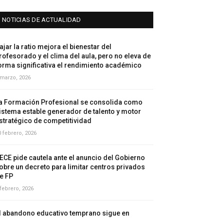
NOTICIAS DE ACTUALIDAD
ajar la ratio mejora el bienestar del
rofesorado y el clima del aula, pero no eleva de
orma significativa el rendimiento académico
 marzo, 2026
a Formación Profesional se consolida como
istema estable generador de talento y motor
stratégico de competitividad
0 febrero, 2026
ECE pide cautela ante el anuncio del Gobierno
obre un decreto para limitar centros privados
e FP
 febrero, 2026
l abandono educativo temprano sigue en