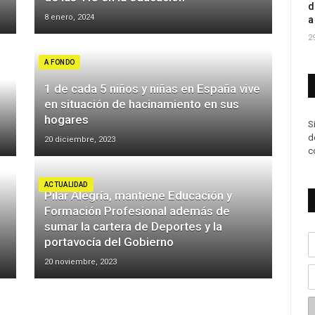
d
8 enero, 2024
a
2
A FONDO
1 de cada 5 niños y niñas en España vive
en situación de hacinamiento en sus
hogares
S
d
20 diciembre, 2023
c
ACTUALIDAD
Pilar Alegría, mantiene Educación y
Formación Profesional además de
sumar la cartera de Deportes y la
portavocía del Gobierno
20 noviembre, 2023