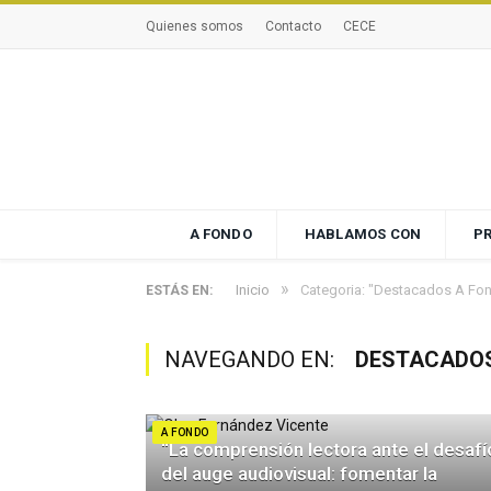
Quienes somos
Contacto
CECE
A FONDO
HABLAMOS CON
P
»
Inicio
Categoria: "Destacados A Fo
ESTÁS EN:
NAVEGANDO EN:
DESTACADOS
A FONDO
“La comprensión lectora ante el desafí
del auge audiovisual: fomentar la