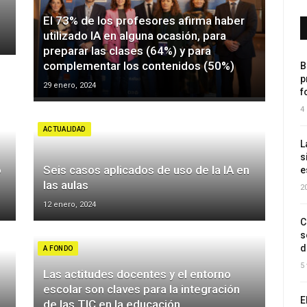
El 73% de los profesores afirma haber
utilizado IA en alguna ocasión, para
preparar las clases (64%) y para
complementar los contenidos (50%)
B
p
29 enero, 2024
f
4
ACTUALIDAD
L
s
o
Seis casos aplicados de uso de la IA en
e
las aulas
2
12 enero, 2024
C
s
d
A FONDO
5
Las actitudes docentes y el entorno
escolar son claves para la integración
E
de las TIC en la educación