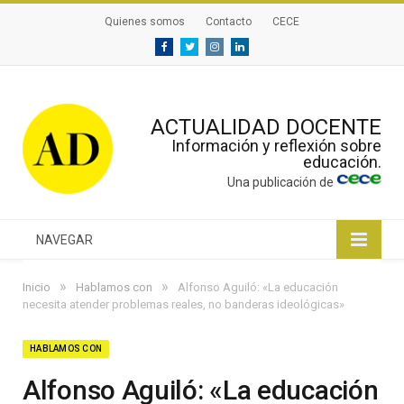
Quienes somos
Contacto
CECE
Facebook
Twitter
Instagram
Linkedin
ACTUALIDAD DOCENTE
Información y reflexión sobre
educación.
Una publicación de
NAVEGAR
»
»
Inicio
Hablamos con
Alfonso Aguiló: «La educación
necesita atender problemas reales, no banderas ideológicas»
HABLAMOS CON
Alfonso Aguiló: «La educación