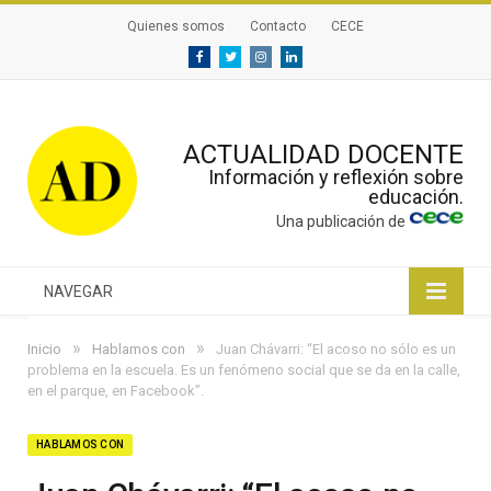
Quienes somos
Contacto
CECE
Facebook
Twitter
Instagram
Linkedin
ACTUALIDAD DOCENTE
Información y reflexión sobre
educación.
Una publicación de
NAVEGAR
»
»
Inicio
Hablamos con
Juan Chávarri: “El acoso no sólo es un
problema en la escuela. Es un fenómeno social que se da en la calle,
en el parque, en Facebook”.
HABLAMOS CON