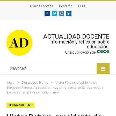
Quienes somos
Contacto
CECE
Facebook
Twitter
Instagram
Linkedin
ACTUALIDAD DOCENTE
Información y reflexión sobre
educación.
Una publicación de
NAVEGAR
»
»
Inicio
Destacado Home
Víctor Petuya, presidente de
European Parents Association: «Lo progresista en Europa es que
escuela y familia vayan de la mano»
DESTACADO HOME