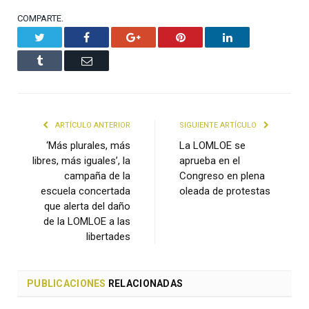
COMPARTE.
Twitter
Facebook
Google+
Pinterest
LinkedIn
Tumblr
Email
ARTÍCULO ANTERIOR
SIGUIENTE ARTÍCULO
‘Más plurales, más
La LOMLOE se
libres, más iguales’, la
aprueba en el
campaña de la
Congreso en plena
escuela concertada
oleada de protestas
que alerta del daño
de la LOMLOE a las
libertades
PUBLICACIONES
RELACIONADAS