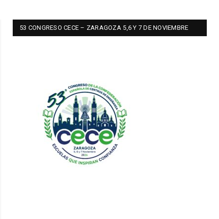
53 CONGRESO CECE – ZARAGOZA 5,6 Y 7 DE NOVIEMBRE