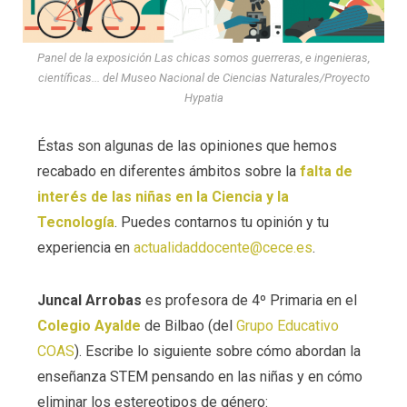
Panel de la exposición Las chicas somos guerreras, e ingenieras,
científicas... del Museo Nacional de Ciencias Naturales/Proyecto
Hypatia
Éstas son algunas de las opiniones que hemos
recabado en diferentes ámbitos sobre la
falta de
interés de las niñas en la Ciencia y la
Tecnología
. Puedes contarnos tu opinión y tu
experiencia en
actualidaddocente@cece.es
.
Juncal Arrobas
es profesora de 4º Primaria en el
Colegio Ayalde
de Bilbao (del
Grupo Educativo
COAS
). Escribe lo siguiente sobre cómo abordan la
enseñanza STEM pensando en las niñas y en cómo
eliminar los estereotipos de género: