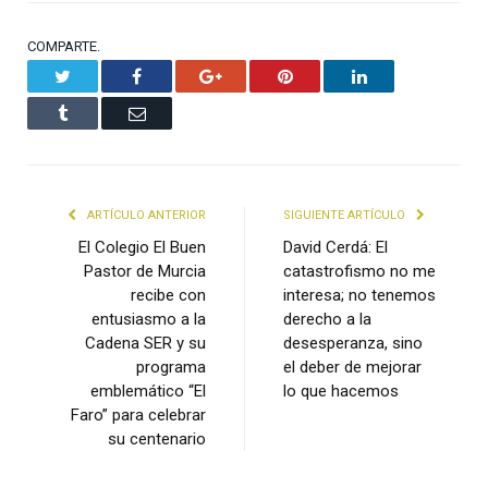
COMPARTE.
Twitter
Facebook
Google+
Pinterest
LinkedIn
Tumblr
Email
ARTÍCULO ANTERIOR
SIGUIENTE ARTÍCULO
El Colegio El Buen
David Cerdá: El
Pastor de Murcia
catastrofismo no me
recibe con
interesa; no tenemos
entusiasmo a la
derecho a la
Cadena SER y su
desesperanza, sino
programa
el deber de mejorar
emblemático “El
lo que hacemos
Faro” para celebrar
su centenario