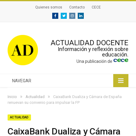
Quienes somos
Contacto
CECE
Facebook
Twitter
Instagram
Linkedin
ACTUALIDAD DOCENTE
Información y reflexión sobre
educación.
Una publicación de
NAVEGAR
»
»
Inicio
Actualidad
CaixaBank Dualiza y Cámara de España
renuevan su convenio para impulsar la FP
ACTUALIDAD
CaixaBank Dualiza y Cámara