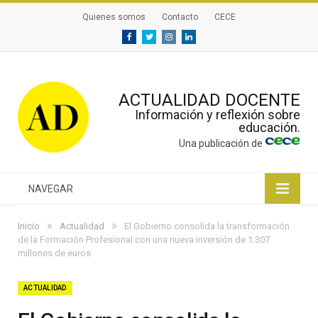
Quienes somos
Contacto
CECE
Facebook
Twitter
Instagram
Linkedin
ACTUALIDAD DOCENTE
Información y reflexión sobre
educación.
Una publicación de
NAVEGAR
»
»
Inicio
Actualidad
El Gobierno consolida la transformación
de la Formación Profesional con una nueva inversión de 1.307
millones de euros
ACTUALIDAD