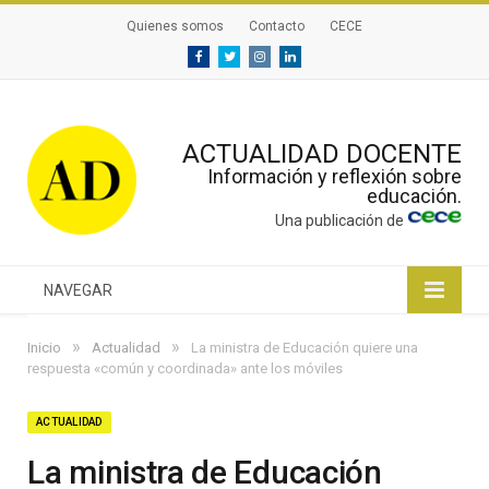
Quienes somos
Contacto
CECE
Facebook
Twitter
Instagram
Linkedin
ACTUALIDAD DOCENTE
Información y reflexión sobre
educación.
Una publicación de
NAVEGAR
»
»
Inicio
Actualidad
La ministra de Educación quiere una
respuesta «común y coordinada» ante los móviles
ACTUALIDAD
La ministra de Educación