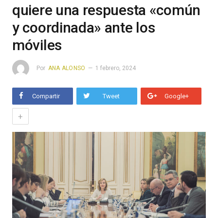
quiere una respuesta «común
y coordinada» ante los
móviles
Por
ANA ALONSO
1 febrero, 2024
Compartir
Tweet
Google+
+