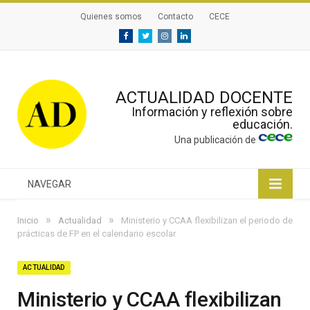
Quienes somos
Contacto
CECE
Facebook
Twitter
Instagram
Linkedin
ACTUALIDAD DOCENTE
Información y reflexión sobre
educación.
Una publicación de
NAVEGAR
»
»
Inicio
Actualidad
Ministerio y CCAA flexibilizan el periodo de
prácticas de FP en el calendario escolar
ACTUALIDAD
Ministerio y CCAA flexibilizan