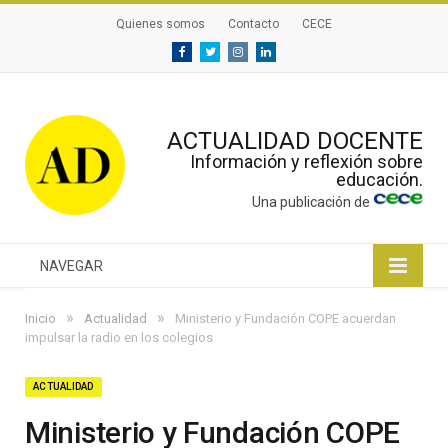
Quienes somos
Contacto
CECE
Facebook
Twitter
Instagram
Linkedin
ACTUALIDAD DOCENTE
Información y reflexión sobre
educación.
Una publicación de
NAVEGAR
»
»
Inicio
Actualidad
Ministerio y Fundación COPE acuerdan
impulsar la radio en los colegios
ACTUALIDAD
Ministerio y Fundación COPE