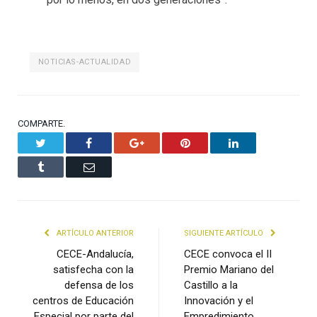
NOTICIAS-ACTUALIDAD
COMPARTE.
Twitter
Facebook
Google+
Pinterest
LinkedIn
Tumblr
Email
ARTÍCULO ANTERIOR
SIGUIENTE ARTÍCULO
CECE-Andalucía,
CECE convoca el II
satisfecha con la
Premio Mariano del
defensa de los
Castillo a la
centros de Educación
Innovación y el
Especial por parte del
Empredimiento