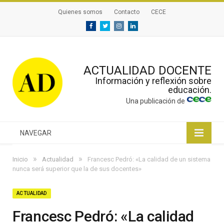
Quienes somos
Contacto
CECE
Facebook
Twitter
Instagram
Linkedin
ACTUALIDAD DOCENTE
Información y reflexión sobre
educación.
Una publicación de
NAVEGAR
»
»
Inicio
Actualidad
Francesc Pedró: «La calidad de un sistema
nunca será superior que la de sus docentes»
ACTUALIDAD
Francesc Pedró: «La calidad