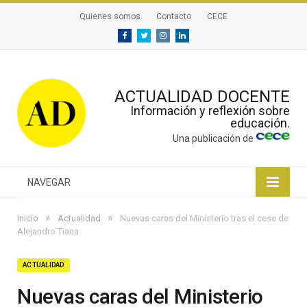
Quienes somos
Contacto
CECE
Facebook
Twitter
Instagram
Linkedin
ACTUALIDAD DOCENTE
Información y reflexión sobre
educación.
Una publicación de
NAVEGAR
»
»
Inicio
Actualidad
Nuevas caras del Ministerio tras el cese de
Alejandro Tiana
ACTUALIDAD
Nuevas caras del Ministerio