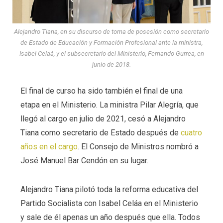
Alejandro Tiana, en su discurso de toma de posesión como secretario
de Estado de Educación y Formación Profesional ante la ministra,
Isabel Celaá, y el subsecretario del Ministerio, Fernando Gurrea, en
junio de 2018.
El final de curso ha sido también el final de una
etapa en el Ministerio. La ministra Pilar Alegría, que
llegó al cargo en julio de 2021, cesó a Alejandro
Tiana como secretario de Estado después de
cuatro
años en el cargo
. El Consejo de Ministros nombró a
José Manuel Bar Cendón en su lugar.
Alejandro Tiana pilotó toda la reforma educativa del
Partido Socialista con Isabel Celáa en el Ministerio
y sale de él apenas un año después que ella. Todos