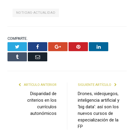
NOTICIAS-ACTUALIDAD
COMPARTE.
Twitter
Facebook
Google+
Pinterest
LinkedIn
Tumblr
Email
ARTÍCULO ANTERIOR
SIGUIENTE ARTÍCULO
Disparidad de
Drones, videojuegos,
criterios en los
inteligencia artificial y
currículos
‘big data’: así son los
autonómicos
nuevos cursos de
especialización de la
FP