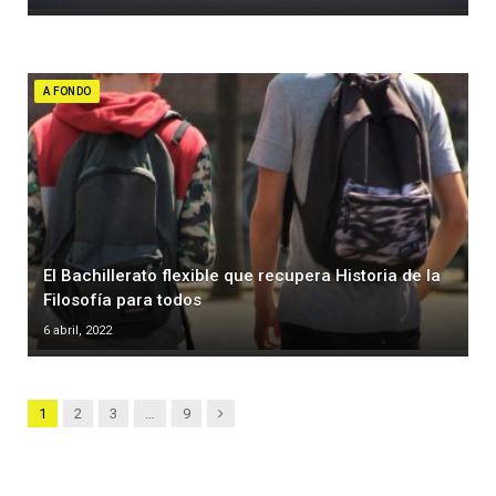
A FONDO
El Bachillerato flexible que recupera Historia de la
Filosofía para todos
6 abril, 2022
Siguiente
1
2
3
…
9