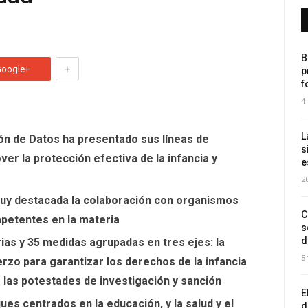
B
+
Google+
p
f
4
L
ón de Datos ha presentado sus líneas de
s
ver la protección efectiva de la infancia y
e
2
uy destacada la colaboración con organismos
C
mpetentes en la materia
s
d
ias y 35 medidas agrupadas en tres ejes: la
5
erzo para garantizar los derechos de la infancia
de las potestades de investigación y sanción
E
es centrados en la educación, y la salud y el
d