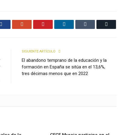
Facebook
Google+
Pinterest
LinkedIn
Tumblr
Email
R
SIGUIENTE ARTÍCULO
r
El abandono temprano de la educación y la
r
formación en España se sitúa en el 13,6%,
s
tres décimas menos que en 2022
)
ales de la
CECE Murcia participa en el