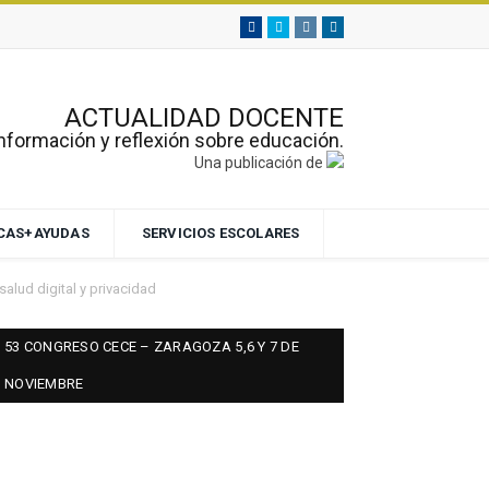
Facebook
Twitter
Instagram
Linkedin
ACTUALIDAD DOCENTE
nformación y reflexión sobre educación.
Una publicación de
ECAS+AYUDAS
SERVICIOS ESCOLARES
alud digital y privacidad
53 CONGRESO CECE – ZARAGOZA 5,6 Y 7 DE
NOVIEMBRE