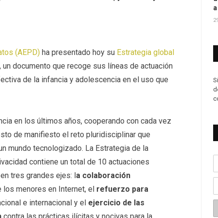
a
2
atos (AEPD)
ha presentado hoy su
Estrategia global
, un documento que recoge sus líneas de actuación
fectiva de la infancia y adolescencia en el uso que
S
d
c
cia en los últimos años, cooperando con cada vez
to de manifiesto el reto pluridisciplinar que
un mundo tecnologizado. La Estrategia de la
ivacidad contiene un total de 10 actuaciones
en tres grandes ejes: l
a colaboración
e los menores en Internet, el
refuerzo para
cional e internacional y el
ejercicio de las
n
contra las prácticas ilícitas y nocivas para la