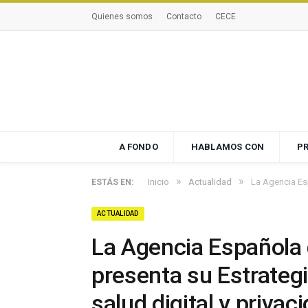
Quienes somos
Contacto
CECE
A FONDO
HABLAMOS CON
P
»
»
Inicio
Actualidad
La Agencia Esp
ESTÁS EN:
ACTUALIDAD
La Agencia Española 
presenta su Estrateg
salud digital y privac