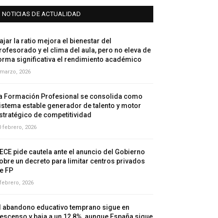
NOTICIAS DE ACTUALIDAD
ajar la ratio mejora el bienestar del
rofesorado y el clima del aula, pero no eleva de
orma significativa el rendimiento académico
 marzo, 2026
a Formación Profesional se consolida como
istema estable generador de talento y motor
stratégico de competitividad
0 febrero, 2026
ECE pide cautela ante el anuncio del Gobierno
obre un decreto para limitar centros privados
e FP
 febrero, 2026
l abandono educativo temprano sigue en
escenso y baja a un 12,8%, aunque España sigue