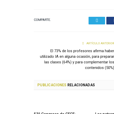
COMPARTE.
Twitter
ARTÍCULO ANTERIO
El 73% de los profesores afirma habe
utilizado IA en alguna ocasión, para prepara
las clases (64%) y para complementar lo
contenidos (50%
PUBLICACIONES
RELACIONADAS
53º Congreso de CECE:
Las patron